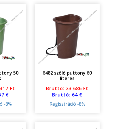
ttony 50
6482 szőlő puttony 60
s
literes
 317 Ft
Bruttó: 23 686 Ft
57 €
Bruttó: 64 €
ió -8%
Regisztráció -8%