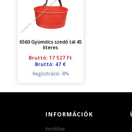
6560 Gyümölcs szedő tál 45
literes
Bruttó: 17 527 Ft
Bruttó: 47 €
Regisztráció -8%
INFORMÁCIÓK
Kezdőlap