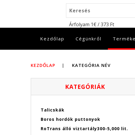
Árfolyam 1€ / 373 Ft
(jelenlegi)
Kezdőlap
Cégünkről
Termék
KEZDŐLAP
|
KATEGÓRIA NÉV
KATEGÓRIÁK
Talicskák
Boros hordók puttonyok
RoTrans álló viztartály300-5,000 lit.