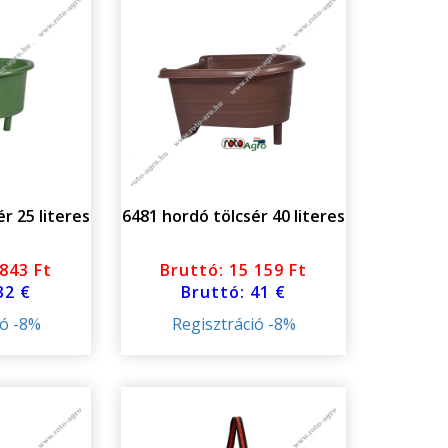
r 25 literes
6481 hordó tölcsér 40 literes
 843 Ft
Bruttó: 15 159 Ft
32 €
Bruttó: 41 €
ió -8%
Regisztráció -8%