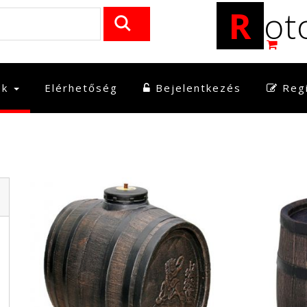
R
ot
ek
Elérhetőség
Bejelentkezés
Regi