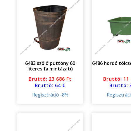
6483 szőlő puttony 60
6486 hordó tölcsé
literes fa mintázatú
Bruttó: 23 686 Ft
Bruttó: 11
Bruttó: 64 €
Bruttó: 
Regisztráció -8%
Regisztrác