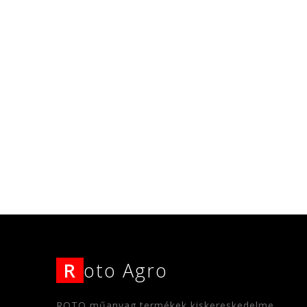
R
oto Agro
ROTO műanyag termékek kiskereskedelme,