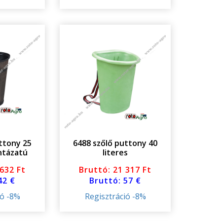
ttony 25
6488 szőlő puttony 40
intázatú
literes
 632 Ft
Bruttó: 21 317 Ft
42 €
Bruttó: 57 €
ió -8%
Regisztráció -8%