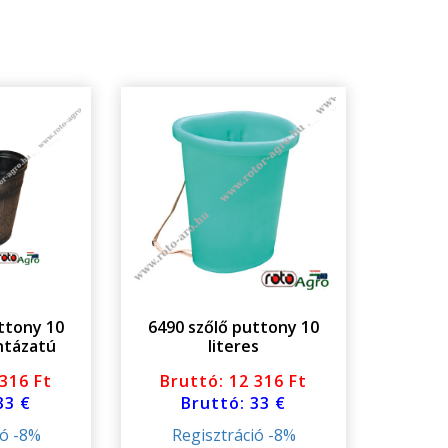
ttony 10
6490 szőlő puttony 10
intázatú
literes
 316 Ft
Bruttó: 12 316 Ft
33 €
Bruttó: 33 €
ió -8%
Regisztráció -8%