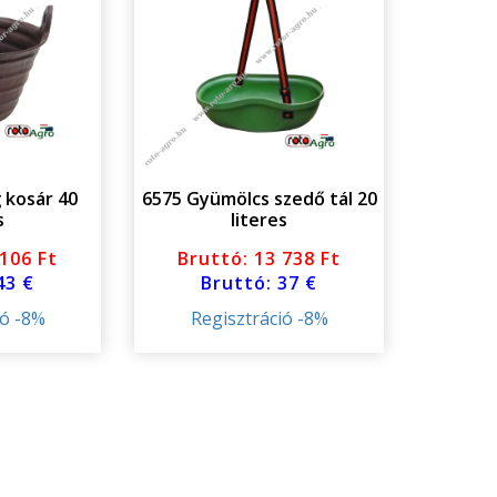
 kosár 40
6575 Gyümölcs szedő tál 20
s
literes
 106 Ft
Bruttó: 13 738 Ft
43 €
Bruttó: 37 €
ió -8%
Regisztráció -8%