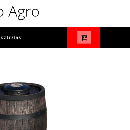
o Agro
sztrálás