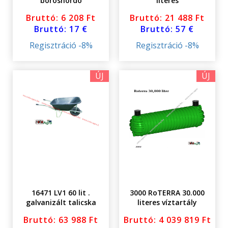
boroshordó
literes
Bruttó: 6 208 Ft
Bruttó: 21 488 Ft
Bruttó: 17 €
Bruttó: 57 €
Regisztráció -8%
Regisztráció -8%
ÚJ
ÚJ
16471 LV1 60 lit .
3000 RoTERRA 30.000
galvanizált talicska
literes víztartály
földalatti fedéllel
Bruttó: 63 988 Ft
Bruttó: 4 039 819 Ft