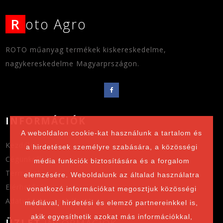
R
oto Agro
ROTO műanyag termékek kiskereskedelme,
nagykereskedelme Magyarprszágon.
INFORMÁCIÓK
A weboldalon cookie-kat használunk a tartalom és
Kezdőlap
a hirdetések személyre szabására, a közösségi
Cégünkről
média funkciók biztosítására és a forgalom
Termékek
elemzésére. Weboldalunk az általad használatra
Elérhetőség
vonatkozó információkat megosztjuk közösségi
Adatvédelmi szabályzat
médiával, hirdetési és elemző partnereinkkel is,
akik egyesíthetik azokat más információkkal,
ÜZLET
INFORMÁCIÓK