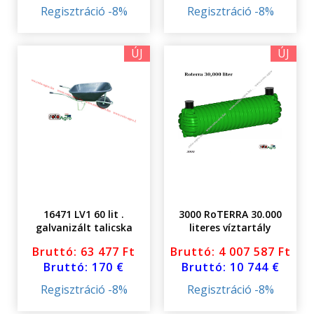
Regisztráció -8%
Regisztráció -8%
ÚJ
ÚJ
16471 LV1 60 lit .
3000 RoTERRA 30.000
galvanizált talicska
literes víztartály
földalatti fedéllel
Bruttó: 63 477 Ft
Bruttó: 4 007 587 Ft
Bruttó: 170 €
Bruttó: 10 744 €
Regisztráció -8%
Regisztráció -8%