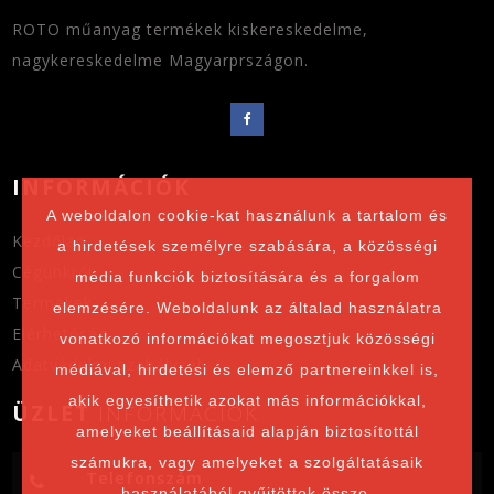
ROTO műanyag termékek kiskereskedelme,
nagykereskedelme Magyarprszágon.
INFORMÁCIÓK
A weboldalon cookie-kat használunk a tartalom és
Kezdőlap
a hirdetések személyre szabására, a közösségi
Cégünkről
média funkciók biztosítására és a forgalom
Termékek
elemzésére. Weboldalunk az általad használatra
Elérhetőség
vonatkozó információkat megosztjuk közösségi
Adatvédelmi szabályzat
médiával, hirdetési és elemző partnereinkkel is,
akik egyesíthetik azokat más információkkal,
ÜZLET
INFORMÁCIÓK
amelyeket beállításaid alapján biztosítottál
számukra, vagy amelyeket a szolgáltatásaik
Telefonszám
használatából gyűjtöttek össze.