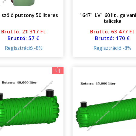
 szőlő puttony 50 literes
16471 LV1 60 lit . galvan
talicska
Bruttó: 21 317 Ft
Bruttó: 63 477 Ft
Bruttó: 57 €
Bruttó: 170 €
Regisztráció -8%
Regisztráció -8%
ÚJ