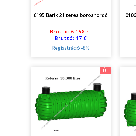
6195 Barik 2 literes boroshordó
0106
Bruttó: 6 158 Ft
Bruttó: 17 €
Regisztráció -8%
ÚJ