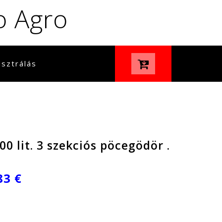
o Agro
sztrálás
0 lit. 3 szekciós pöcegödör .
83 €