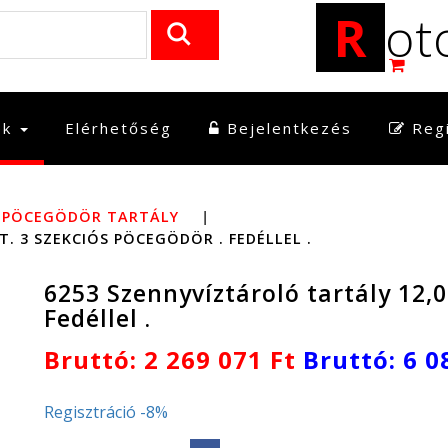
R
ot
ek
Elérhetőség
Bejelentkezés
Regi
Z PÖCEGÖDÖR TARTÁLY
|
T. 3 SZEKCIÓS PÖCEGÖDÖR . FEDÉLLEL .
6253 Szennyvíztároló tartály 12,00
Fedéllel .
Bruttó: 2 269 071 Ft
Bruttó: 6 0
Regisztráció -8%