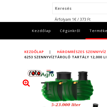
Árfolyam 1€ / 373 Ft
(jelenlegi)
Kezdőlap
Cégünkről
Termék
KEZDŐLAP
|
HÁROMRÉSZES SZENNYVÍ
6253 SZENNYVÍZTÁROLÓ TARTÁLY 12,000 LI