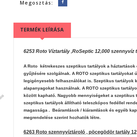
Megosztás:
TERMÉK LEÍRÁSA
6253 Roto Víztartály ,RoSeptic 12,000 szennyvíz t
A Roto kétrekeszes szeptikus tartályok a háztartáso
gyűjtésére szolgálnak. A ROTO szeptikus tartályokat ú
legigényesebb felhasználókat is. Szeptikus tartályok
alapanyagokat használnak. A ROTO szeptikus tartályok 
között kapható. Nagyobb mennyiségeket a szeptikus tar
szeptikus tartályok állítható teleszkópos fedéllel rende
magassága . Beáramlások / kiáramlások és egyéb kapc
megrendelése szerint hozhatók létre.
6263 Roto szennyvíztároló , pöcegödör tartály 12