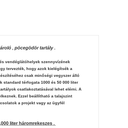
ároló , pöcegödör tartály .
k és vendéglátóhelyek szennyvízének
gy tervezték, hogy azok kielégítsék a
 készítéséhez csak minőségi vegyszer álló
standard térfogata 1000 és 50 000 liter
tályok csatlakoztatásával lehet elérni. A
lkeznek. Ezzel beállítható a talajszint
solatok a projekt vagy az ügyfél
,000 liter háromrekeszes .