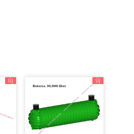
ÚJ
ÚJ