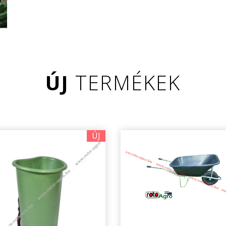
ÚJ
TERMÉKEK
ÚJ