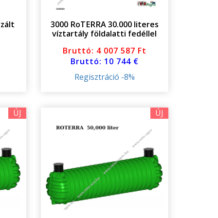
izált
3000 RoTERRA 30.000 literes
víztartály földalatti fedéllel
Bruttó: 4 007 587 Ft
Bruttó: 10 744 €
Regisztráció -8%
ÚJ
ÚJ